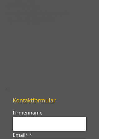
8912 Obfelden
Email:
info@lichtfunken.ch
Tel:
+41 79 663 97 17
Kontaktformular
Firmenname
Email*