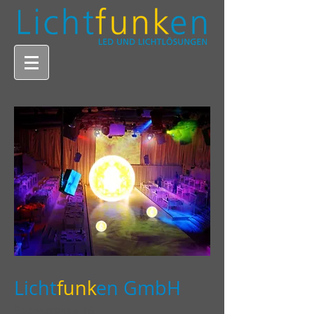
Licht
funk
en GmbH
Bachstrasse 16